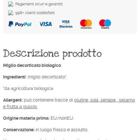
Pagamenti sicuri e garantiti
99%+ clienti soddisfatti
Descrizione prodotto
Miglio decorticato biologico
Ingredienti
: miglio decorticato*.
*da agricoltura biologica.
Allergeni:
può contenere tracce di
glutine, soia, senape , sesamo
e frutta a guscio.
Origine materia prima:
EU/nonEU.
Conservazione:
in luogo fresco e asciutto.