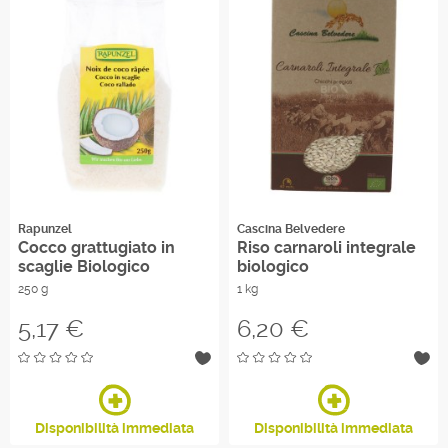
Rapunzel
Cascina Belvedere
Cocco grattugiato in
Riso carnaroli integrale
scaglie Biologico
biologico
250 g
1 kg
Prezzo
Prezzo
5,17 €
6,20 €
Disponibilità immediata
Disponibilità immediata