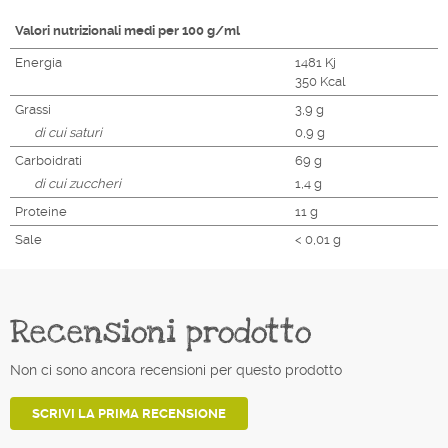
Valori nutrizionali medi per 100 g/ml
Energia
1481 Kj
350 Kcal
Grassi
3,9 g
di cui saturi
0,9 g
Carboidrati
69 g
di cui zuccheri
1,4 g
Proteine
11 g
Sale
< 0,01 g
Recensioni prodotto
Non ci sono ancora recensioni per questo prodotto
SCRIVI LA PRIMA RECENSIONE