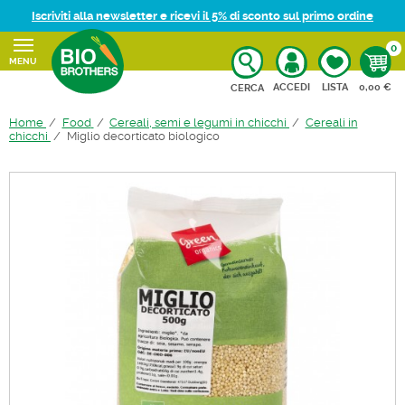
Iscriviti alla newsletter e ricevi il 5% di sconto sul primo ordine
0
MENU
CARRELL
ACCEDI
LISTA
0,00 €
CERCA
Home
Food
Cereali, semi e legumi in chicchi
Cereali in
chicchi
Miglio decorticato biologico