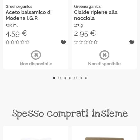
Greenorganics
Greenorganics
Aceto balsamico di
Cialde ripiene alla
Modena I.G.P.
nocciola
500 ml
175 g
Prezzo
Prezzo
4,59 €
2,95 €
Non disponibile
Non disponibile
Spesso comprati insieme