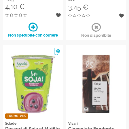
160 g
Prezzo
4,10 €
Prezzo
3,45 €
Non spedibile con corriere
Non disponibile
Refrigerato
PROMO -20%
Sojade
Vivani
Dessert di Soia al Mirtillo
Cioccolato Fondente