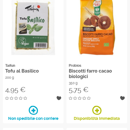
Taifun
Probios
Tofu al Basilico
Biscotti farro cacao
biologici
200 g
350 g
Prezzo
Prezzo
4,95 €
5,75 €
Non spedibile con corriere
Disponibilità immediata