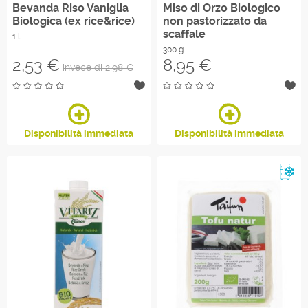
Bevanda Riso Vaniglia
Miso di Orzo Biologico
Biologica (ex rice&rice)
non pastorizzato da
A livello nutrizionale le alternative al latte sono
scaffale
1 l
completamente diverse. A livello di aspetto, sapore e
300 g
usabilità tecnica invece le cose sono molto più simili. Se
Prezzo
Prezzo
2,53 €
8,95 €
invece di 2,98 €
fai le lasagne con la besciamella vegetale difficilmente se
ne accorgerà qualcuno ed allo stesso modo se fai una
torta con la bevanda di riso o i biscotti con la margarina di
avena.
Disponibilità immediata
Disponibilità immediata
Re