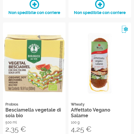
Non spedibile con corriere
Non spedibile con corriere
Re
Probios
Wheaty
Besciamella vegetale di
Affettato Vegano
soia bio
Salame
500 ml
100 g
Prezzo
Prezzo
2,35 €
4,25 €