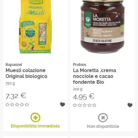
Rapunzel
Probios
Muesli colazione
La Moretta ,crema
Original biologico
nocciole e cacao
fondente Bio
750 g
200 g
Prezzo
7,32 €
Prezzo
4,95 €
Disponibilità immediata
Non disponibile