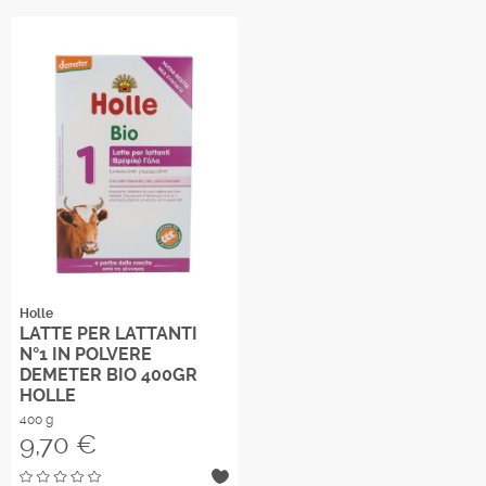
Holle
LATTE PER LATTANTI
N°1 IN POLVERE
DEMETER BIO 400GR
HOLLE
400 g
Prezzo
9,70 €