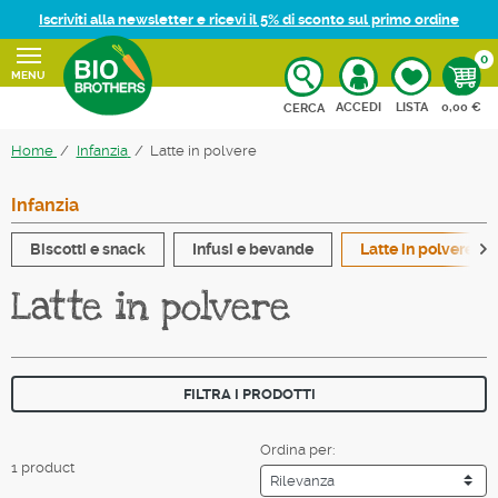
Iscriviti alla newsletter e ricevi il 5% di sconto sul primo ordine
0
MENU
CARRELL
ACCEDI
LISTA
0,00 €
CERCA
Home
Infanzia
Latte in polvere
Infanzia
Biscotti e snack
Infusi e bevande
Latte in polvere
Latte in polvere
FILTRA I PRODOTTI
Ordina per:
1 product