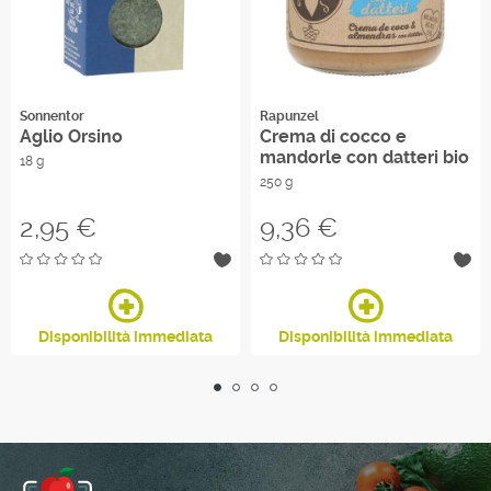
Sonnentor
Rapunzel
Aglio Orsino
Crema di cocco e
mandorle con datteri bio
18 g
250 g
Prezzo
Prezzo
2,95 €
9,36 €
Disponibilità immediata
Disponibilità immediata