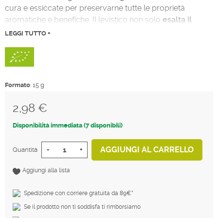
cura e essiccate per preservarne tutte le proprietà
aromatiche e benefiche. Il levistico non solo
esalta il
gusto dei tuoi piatti
, ma è anche ricco di antiossidanti
LEGGI TUTTO +
naturali e vitamine, rendendolo un alleato prezioso per la
tua salute. Scegliere il levistico Sonnentor significa portare
in tavola un prodotto di alta qualità, proveniente da
agricoltura biologica certificata, nel pieno rispetto
Formato
: 15 g
dell’ambiente e del tuo benessere.
2,98 €
Tasse incluse
Disponibilità immediata (7 disponibili)
AGGIUNGI AL CARRELLO
Quantità
-
+
Aggiungi alla lista
Spedizione con corriere gratuita da 89€*
Se il prodotto non ti soddisfa ti rimborsiamo