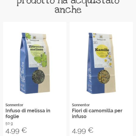
prodotto ha acquistato
anche
Sonnentor
Sonnentor
Infuso di melissa in
Fiori di camomilla per
foglie
infuso
50 g
Prezzo
Prezzo
4,99 €
4,99 €