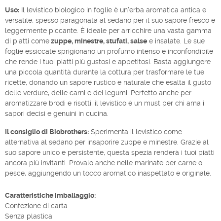
Uso:
Il levistico biologico in foglie è un'erba aromatica antica e
versatile, spesso paragonata al sedano per il suo sapore fresco e
leggermente piccante. È ideale per arricchire una vasta gamma
di piatti come
zuppe, minestre, stufati, salse
e insalate. Le sue
foglie essiccate sprigionano un profumo intenso e inconfondibile
che rende i tuoi piatti più gustosi e appetitosi. Basta aggiungere
una piccola quantità durante la cottura per trasformare le tue
ricette, donando un sapore rustico e naturale che esalta il gusto
delle verdure, delle carni e dei legumi. Perfetto anche per
aromatizzare brodi e risotti, il levistico è un must per chi ama i
sapori decisi e genuini in cucina.
Il consiglio di Biobrothers:
Sperimenta il levistico come
alternativa al sedano per insaporire zuppe e minestre. Grazie al
suo sapore unico e persistente, questa spezia renderà i tuoi piatti
ancora più invitanti. Provalo anche nelle marinate per carne o
pesce, aggiungendo un tocco aromatico inaspettato e originale.
Caratteristiche imballaggio:
Confezione di carta
Senza plastica