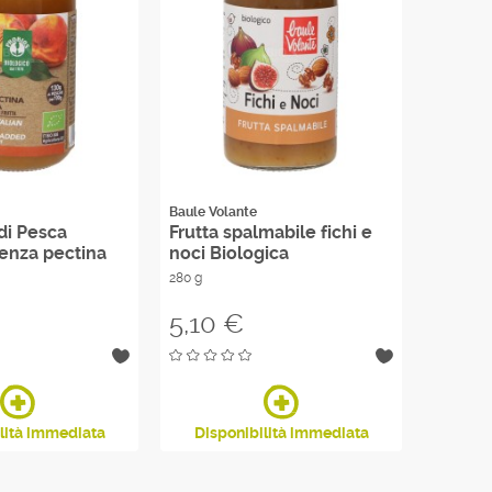
Baule Volante
Probios
di Pesca
Frutta spalmabile fichi e
Scirop
senza pectina
noci Biologica
Biolog
280 g
Prezzo
Prezzo
5,10 €
8,35
lità immediata
Disponibilità immediata
Disp