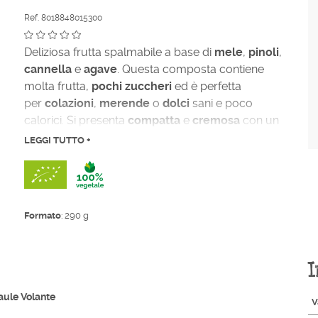
Ref. 8018848015300
Deliziosa frutta spalmabile a base di
mele
,
pinoli
,
cannella
e
agave
. Questa composta contiene
molta frutta,
pochi
zuccheri
ed è perfetta
per
colazioni
,
merende
o
dolci
sani e poco
calorici. Si presenta
compatta
e
cremosa
con un
gusto molto
fruttato
.
LEGGI TUTTO +
Formato
: 290 g
I
aule Volante
V