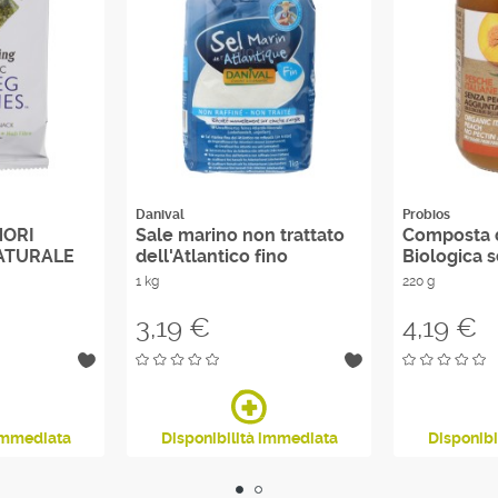
Danival
Probios
NORI
Sale marino non trattato
Composta 
NATURALE
dell'Atlantico fino
Biologica 
1 kg
220 g
Prezzo
Prezzo
3,19 €
4,19 €
 immediata
Disponibilità immediata
Disponibi