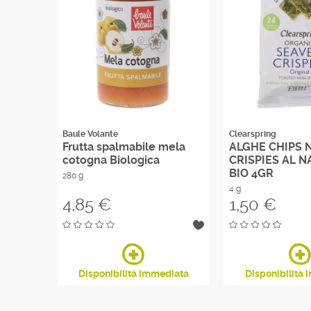
Baule Volante
Clearspring
Frutta spalmabile mela
ALGHE CHIPS 
cotogna Biologica
CRISPIES AL 
BIO 4GR
280 g
4 g
Prezzo
Prezzo
4,85 €
1,50 €
diata
Disponibilità immediata
Disponibilità