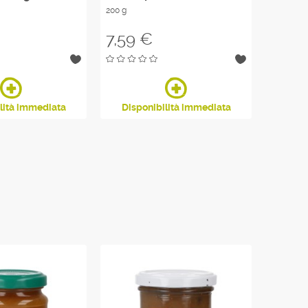
200 g
Prezzo
7,59 €
Prezzo
3,50
lità immediata
Disponibilità immediata