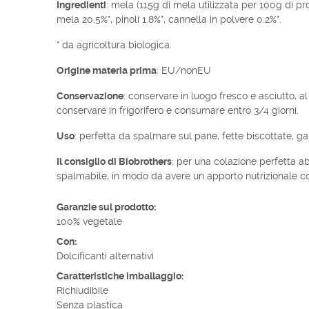
Ingredienti
: mela (115g di mela utilizzata per 100g di pr
mela 20.5%*, pinoli 1.8%*, cannella in polvere 0.2%*.
* da agricoltura biologica.
Origine materia prima
: EU/nonEU
Conservazione
: conservare in luogo fresco e asciutto, al
conservare in frigorifero e consumare entro 3/4 giorni.
Uso
: perfetta da spalmare sul pane, fette biscottate, ga
Il consiglio di Biobrothers
: per una colazione perfetta 
spalmabile, in modo da avere un apporto nutrizionale c
Garanzie sul prodotto:
100% vegetale
Con:
Dolcificanti alternativi
Caratteristiche imballaggio:
Richiudibile
Senza plastica