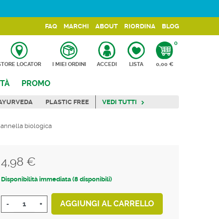
FAQ
MARCHI
ABOUT
RIORDINA
BLOG
0
CARRELLO
STORE LOCATOR
I MIEI ORDINI
ACCEDI
LISTA
0,00 €
TÀ
PROMO
AYURVEDA
PLASTIC FREE
VEDI TUTTI
Cannella biologica
4,98 €
Tasse incluse
Disponibilità immediata (8 disponibili)
AGGIUNGI AL CARRELLO
-
+