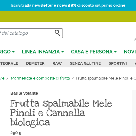
Iscriviti alla newsletter e ricevi il 5% di sconto sul primo ordine
CERCA
RIGO
LINEA INFANZIA
CASA E PERSONA
NOVI
NTEGRALE
DEMETER
RAW
SENZA GLUTINE
SPORTIVI
are
Marmellate e composte di frutta
Frutta spalmabile Mele Pinoli e 
Baule Volante
Frutta spalmabile Mele
Pinoli e Cannella
biologica
290 g