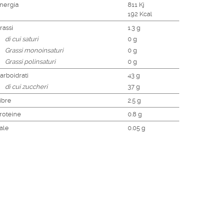
nergia
811 Kj
192 Kcal
rassi
1.3 g
di cui saturi
0 g
Grassi monoinsaturi
0 g
Grassi polinsaturi
0 g
arboidrati
43 g
di cui zuccheri
37 g
ibre
2.5 g
roteine
0.8 g
ale
0.05 g