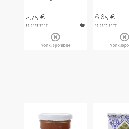
Prezzo
Prezzo
2,75 €
6,85 €
diata
Non disponibile
Non dispo