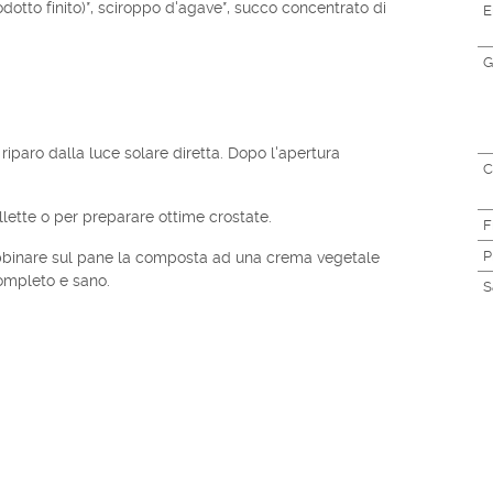
odotto finito)*, sciroppo d'agave*, succo concentrato di
E
G
 riparo dalla luce solare diretta. Dopo l'apertura
C
llette o per preparare ottime crostate.
F
P
abbinare sul pane la composta ad una crema vegetale
ompleto e sano.
S