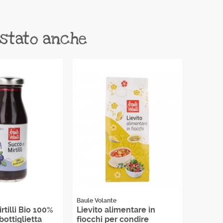
istato anche
Baule Volante
Baule Vo
rtilli Bio 100%
Lievito alimentare in
Semi d
bottiglietta
fiocchi per condire
400 g