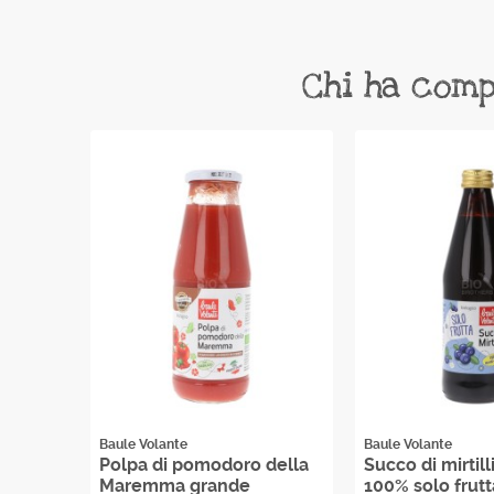
Chi ha comp
Baule Volante
Baule Volante
i
Polpa di pomodoro della
Succo di mirtill
Maremma grande
100% solo frutt