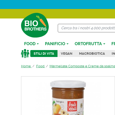
FOOD
PANIFICIO
ORTOFRUTTA
F
STILI DI VITA
VEGAN
MACROBIOTICA
I
Home
Food
Marmellate Composte e Creme da spalm