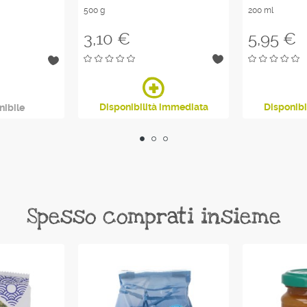
500 g
200 ml
Prezzo
Prezzo
3,10 €
5,95 €
Disponibilità immediata
Disponibi
nibile
Spesso comprati insieme