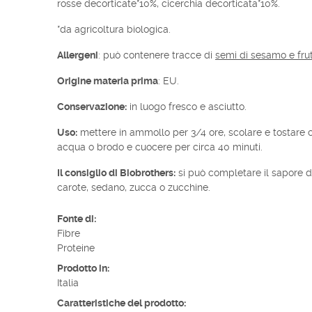
rosse decorticate*10%, cicerchia decorticata*10%.
*da agricoltura biologica.
Allergeni
: può contenere tracce di
semi di sesamo e frut
Origine materia prima
: EU.
Conservazione:
in luogo fresco e asciutto.
Uso:
mettere in ammollo per 3/4 ore, scolare e tostare c
acqua o brodo e cuocere per circa 40 minuti.
Il consiglio di Biobrothers:
si può completare il sapore 
carote, sedano, zucca o zucchine.
Fonte di:
Fibre
Proteine
Prodotto in:
Italia
Caratteristiche del prodotto: