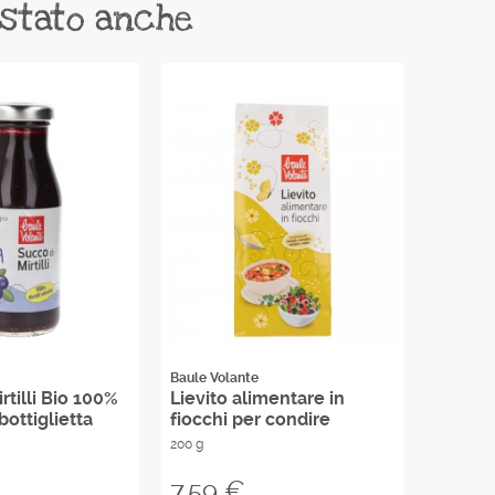
istato anche
Baule Volante
Baule Vo
rtilli Bio 100%
Lievito alimentare in
Semi d
bottiglietta
fiocchi per condire
400 g
200 g
Prezzo
Prezzo
7,59 €
3,50