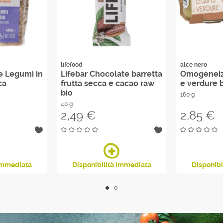
lifefood
alce nero
e Legumi in
Lifebar Chocolate barretta
Omogeneiz
ca
frutta secca e cacao raw
e verdure 
bio
160 g
40 g
Prezzo
Prezzo
2,49 €
2,85 €
 immediata
Disponibilità immediata
Disponibi