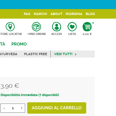
FAQ
MARCHI
ABOUT
RIORDINA
BLOG
0
CARRELLO
STORE LOCATOR
I MIEI ORDINI
ACCEDI
LISTA
0,00 €
TÀ
PROMO
AYURVEDA
PLASTIC FREE
VEDI TUTTI
3,90 €
Tasse incluse
Disponibilità immediata (7 disponibili)
AGGIUNGI AL CARRELLO
-
+