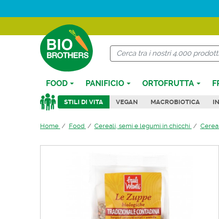
FOOD
PANIFICIO
ORTOFRUTTA
F
STILI DI VITA
VEGAN
MACROBIOTICA
I
Home
Food
Cereali, semi e legumi in chicchi
Cereal