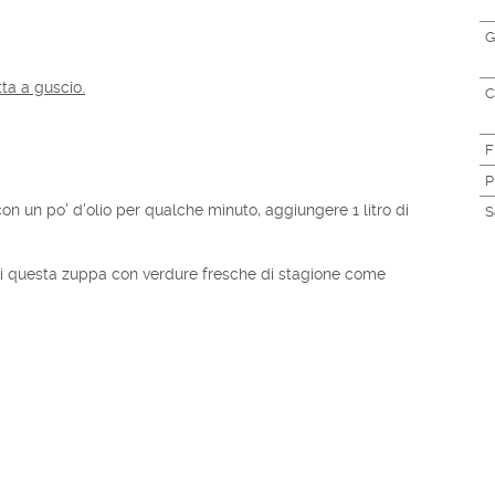
G
ta a guscio.
C
F
P
on un po' d'olio per qualche minuto, aggiungere 1 litro di
S
di questa zuppa con verdure fresche di stagione come