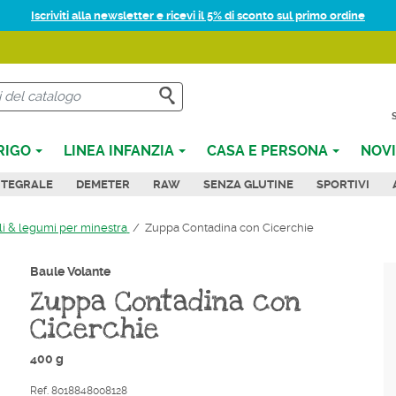
Iscriviti alla newsletter e ricevi il 5% di sconto sul primo ordine
CERCA
RIGO
LINEA INFANZIA
CASA E PERSONA
NOVI
NTEGRALE
DEMETER
RAW
SENZA GLUTINE
SPORTIVI
i & legumi per minestra
Zuppa Contadina con Cicerchie
Baule Volante
Zuppa Contadina con
Cicerchie
400 g
Ref. 8018848008128