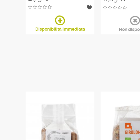
diata
Disponibilità immediata
Non dispo