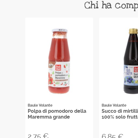
Chi ha comp
Baule Volante
Baule Volante
i
Polpa di pomodoro della
Succo di mirtill
Maremma grande
100% solo frutt
Prezzo
2,75 €
Prezzo
6,85 €