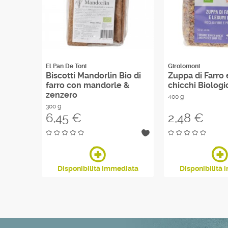
El Pan De Toni
Girolomoni
 Bio
Biscotti Mandorlin Bio di
Zuppa di Farro 
farro con mandorle &
chicchi Biologi
zenzero
400 g
300 g
Prezzo
Prezzo
6,45 €
2,48 €
diata
Disponibilità immediata
Disponibilità