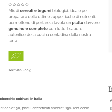
Mix di
cereali e legumi
biologici, ideale per
preparare delle ottime zuppe ricche di nutrienti,
permettono di portare a tavola un
piatto
davvero
genuino e completo
con tutto il sapore
autentico della cucina contadina della nostra
terra.
Formato
: 400 g
I
icerchie coltivati in Italia
V
nticchie*15%, piselli decorticati spezzati*15%, lenticchie
E