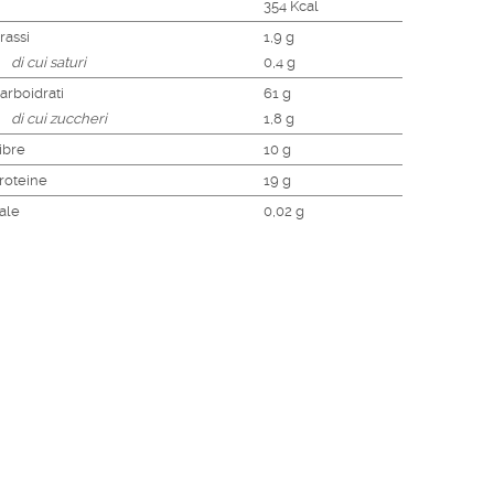
354 Kcal
rassi
1,9 g
di cui saturi
0,4 g
arboidrati
61 g
di cui zuccheri
1,8 g
ibre
10 g
roteine
19 g
ale
0,02 g