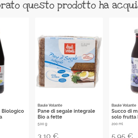
rato questo prodotto ha acqu
Baule Volante
Baule Volante
i Biologico
Pane di segale integrale
Succo di mi
a
Bio a fette
solo frutta 
500 g
200 ml
Prezzo
Prezzo
3,10 €
5,95 €