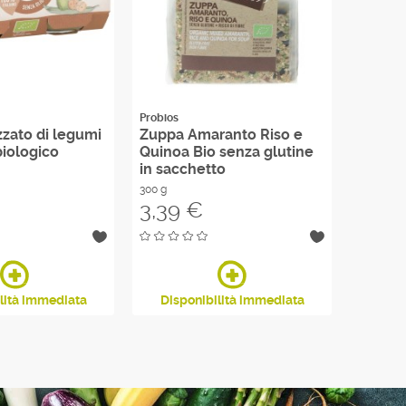
Probios
Greenorg
zato di legumi
Zuppa Amaranto Riso e
Uvetta
biologico
Quinoa Bio senza glutine
Biolog
in sacchetto
grand
300 g
500 g
Prezzo
Prezzo
3,39 €
5,35
lità immediata
Disponibilità immediata
Disp