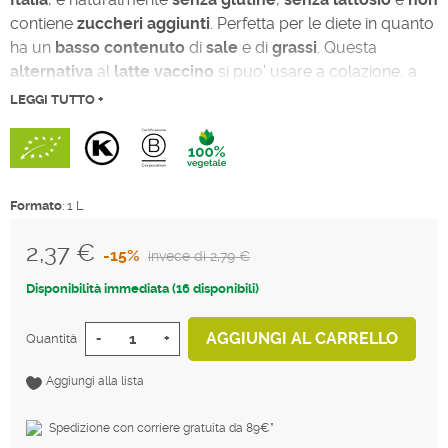
contiene
zuccheri
aggiunti
. Perfetta per le diete in quanto
ha un
basso
contenuto
di
sale
e di
grassi
. Questa
alternativa
al
latte
vaccino
si puo' usare a colazione, a
merenda o per preparare dolci e dessert vegani.
LEGGI TUTTO +
Formato
: 1 L
2,37 €
-15%
invece di 2,79 €
Tasse incluse
Disponibilità immediata (16 disponibili)
AGGIUNGI AL CARRELLO
Quantità
-
+
Aggiungi alla lista
Spedizione con corriere gratuita da 89€*