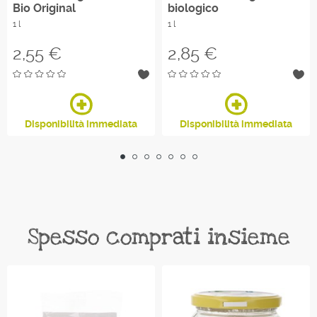
Bio Original
biologico
1 l
1 l
Prezzo
Prezzo
2,55 €
2,85 €
Disponibilità immediata
Disponibilità immediata
Spesso comprati insieme