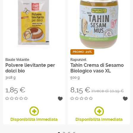
PROMO -20%
Baule Volante
Rapunzel
Polvere lievitante per
Tahin Crema di Sesamo
dolci bio
Biologico vaso XL
3x18 g
500 g
Prezzo
Prezzo
1,85 €
8,15 €
invece di 10,19 €
Disponibilità immediata
Disponibilità immediata