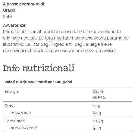
A basso contenuto di:
Grassi
Sale
Avvertenze:
Prima di utilizzare il prodotto consultare la relativa etichetta
originale ricevuta. Le foto riportate hanno uno scopo puramente
illustrativo. La lista degli ingredienti, degli allergeni e le
descrizioni del prodotto possono variare senza preavviso.
Info nutrizionali
Valori nutrizionali medi per 100 g/ml
Energia
231 Kj
55 Kcal
Grassi
1.1 g
di cui saturi
0.1 g
Carboidrati
10.5 g
di cui zuccheri
5.5 g