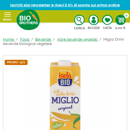
Iscriviti alla newsletter e ricevi il 5% di sconto sul primo ordine
0
MENU
CARRELL
ACCEDI
LISTA
0,00 €
CERCA
Home
Food
Bevande
Altre bevande vegetali
Miglio Drink
bevanda biologica vegetale
PROMO -15%