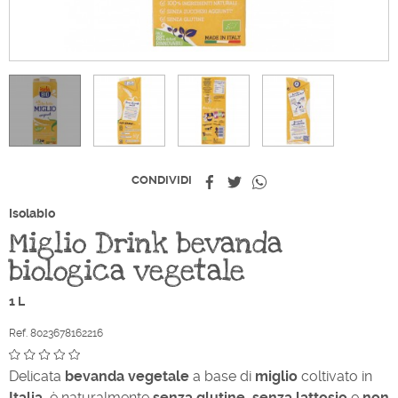
Condividi
Twitta
Whatsapp
CONDIVIDI
Isolabio
Miglio Drink bevanda
biologica vegetale
1 L
Ref. 8023678162216
Delicata
bevanda
vegetale
a base di
miglio
coltivato in
Italia
, è naturalmente
senza
glutine
,
senza
lattosio
e
non