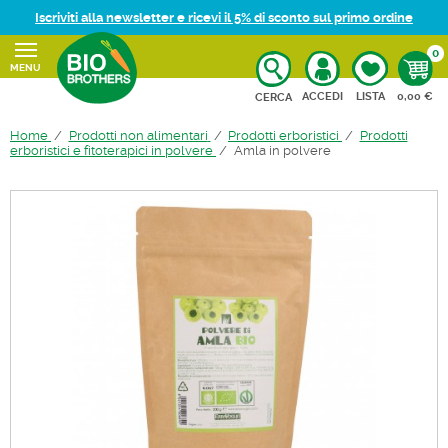
Iscriviti alla newsletter e ricevi il 5% di sconto sul primo ordine
0
MENU
CARRELL
ACCEDI
LISTA
0,00 €
CERCA
Home
Prodotti non alimentari
Prodotti erboristici
Prodotti
erboristici e fitoterapici in polvere
Amla in polvere