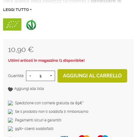
vera alleata della bellezza favorendo il
benessere di
pelle e capell
i.
LEGGI TUTTO +
10,90 €
Tasse incluse
Ultimi articoli in magazzino (1 disponibile)
AGGIUNGI AL CARRELLO
Quantità
-
+
Aggiungi alla lista
Spedizione con corriere gratuita da 89€*
Se il prodotto non ti soddisfa ti rimborsiamo
Pagamenti sicuri e garantiti
99%+ clienti soddisfatti