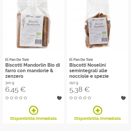
El Pan De Toni
El Pan De Toni
Biscotti Mandorlin Bio di
Biscotti Noselini
farro con mandorle &
semintegrali alle
zenzero
nocciole e spezie
300 g
250 g
Prezzo
Prezzo
6,45 €
5,38 €
Disponibilità immediata
Disponibilità immediata