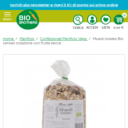
Iscriviti alla newsletter e ricevi il 5% di sconto sul primo ordine
0
MENU
CARRELL
ACCEDI
LISTA
0,00 €
CERCA
Home
Panificio
Confezionati Panificio Vago
Muesli tostato Bio
cereali colazione con frutta secca