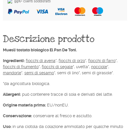
99%+ clienti soddisfatti
Descrizione prodotto
Muesli tostato biologico El Pan De Toni.
Ingredienti:
fiocchi di avena
*,
fiocchi di orzo
*,
fiocchi di farro
*,
fiocchi di frumento
*,
fiocchi di segale
*, uvetta*,
nocciole
*,
mandorle
*,
semi di sesamo
*, semi di lino*, semi di girasole*.
*da agricoltura biologica.
Allergeni:
può contenere tracce di soia e derivati del latte.
Origine materia prima:
EU/nonEU.
Conservazione:
conservare al fresco e asciutto.
Uso:
in una ciotola da colazione ammollato per qualche minuto