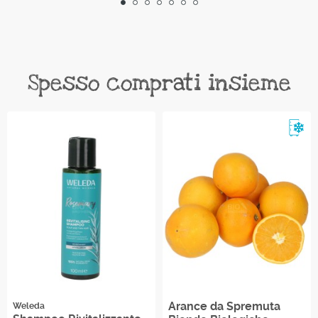
Spesso comprati insieme
Re
Arance da Spremuta
Weleda