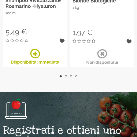
Shampoo Rivitalizzante
Bionde Biologiche
Rosmarino +Hyaluron
1 kg
100 ml
Prezzo
5,49 €
Prezzo
1,97 €
Disponibilità immediata
Non disponibile
Registrati e ottieni uno