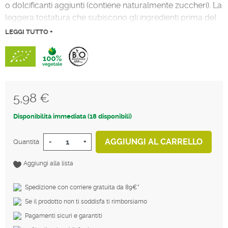
o dolcificanti aggiunti (contiene naturalmente zuccheri). La
leggera tostatura che subiscono gli ingredienti prima del
confezionamento lo rendono particolarmente appetitoso
LEGGI TUTTO +
e
saporito
rispetto ad alti prodotit simili. Ideale da mettere
in una ciotola con latte o bevanda vegetale, ma anche da
sgranocchiare asciutto.
5,98 €
Tasse incluse
Disponibilità immediata (18 disponibili)
AGGIUNGI AL CARRELLO
Quantità
-
+
Aggiungi alla lista
Spedizione con corriere gratuita da 89€*
Se il prodotto non ti soddisfa ti rimborsiamo
Pagamenti sicuri e garantiti