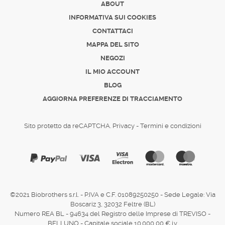
ABOUT
INFORMATIVA SUI COOKIES
CONTATTACI
MAPPA DEL SITO
NEGOZI
IL MIO ACCOUNT
BLOG
AGGIORNA PREFERENZE DI TRACCIAMENTO
Sito protetto da reCAPTCHA.
Privacy
-
Termini e condizioni
©2021 Biobrothers s.r.l. - P.IVA e C.F. 01089250250 - Sede Legale: Via
Boscariz 3, 32032 Feltre (BL)
Numero REA BL - 94634 del Registro delle Imprese di TREVISO -
BELLUNO - Capitale sociale 10.000,00 € i.v.