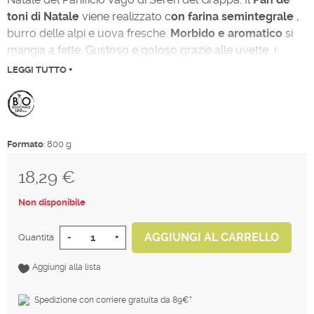
toni di Natale
viene realizzato c
on farina semintegrale
,
burro delle alpi e uova fresche.
Morbido e aromatico
si
mangia a fette. Gustoso e goloso grazie alle uvette, i
canditi e la vaniglia. Disponibile in anche in formato 600g
LEGGI TUTTO +
oppure 1200g. Prodotto disponibile soltanto durante le
due settimane prima del Natale.
Formato
: 800 g
18,29 €
Tasse incluse
Non disponibile
AGGIUNGI AL CARRELLO
Quantità
-
+
Aggiungi alla lista
Spedizione con corriere gratuita da 89€*