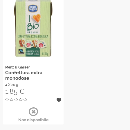
Menz & Gasser
Confettura extra
monodose
4 X 20 g
Prezzo
1,85 €
Non disponibile