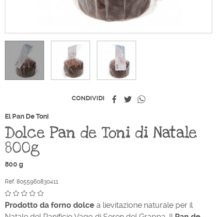
Condividi
Twitta
Whatsapp
CONDIVIDI
El Pan De Toni
Dolce Pan de Toni di Natale
800g
800 g
Ref. 8055960830411
Prodotto da forno dolce
a lievitazione naturale per il
Natale del Panificio Vago di Seren del Grappa. Il
Pan de