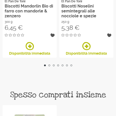
El Pan De Toni
El Pan De Toni
Biscotti Mandorlin Bio di
Biscotti Noselini
farro con mandorle &
semintegrali alle
zenzero
nocciole e spezie
300 g
250 g
Prezzo
Prezzo
6,45 €
5,38 €
Disponibilità immediata
Disponibilità immediata
Spesso comprati insieme