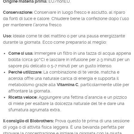
Origine materia prima:
EU/nonEU.
Conservazione:
Conservare in luogo fresco e asciutto, al riparo
da fonti di luce e calore. Chiudere bene la confezione dopo l'uso
per mantenere l'aroma fresco.
Uso:
Ideale come tè del mattino o per una pausa energizzante
durante la giornata. Ecco come prepararlo al meglio:
Come si usa:
Immergere un filtro in una tazza di acqua appena
bollita (circa 90°C) e lasciare in infusione per 2-3 minuti per un
sapore più delicato o 5-7 minuti per un gusto intenso.
Perché utilizzare:
La combinazione di tè verde, matcha e
acerola offre una naturale carica di energia e supporta il
metabolismo grazie alla
Vitamina C
, particolarmente utile per
affrontare la giornata.
Ricetta veloce:
Aggiungere una fettina d’arancia e un pizzico
di miele per esaltare la dolcezza naturale del tè e dare una
sfumatura agrumata extra.
Il consiglio di Biobrothers:
Prova questo tè prima di una sessione
di yoga o di attività fisica leggera. È una bevanda perfetta per
ritrovare la concentrazione e iniziare la giornata con la giusta