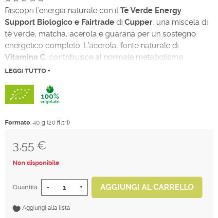
Riscopri l’energia naturale con il
Tè Verde Energy
Support Biologico e Fairtrade
di
Cupper
, una miscela di
tè verde, matcha, acerola e guaranà per un sostegno
energetico completo. L’acerola, fonte naturale di
Vitamina C
, contribuisce al normale metabolismo
energetico, rendendo questo tè ideale per iniziare la
LEGGI TUTTO +
giornata con vigore o per una pausa rinfrescante. Provalo
caldo o freddo per una bevanda che unisce gusto e
benessere.
Formato
: 40 g (20 filtri)
3,55 €
Tasse incluse
Non disponibile
AGGIUNGI AL CARRELLO
Quantità
-
+
Aggiungi alla lista