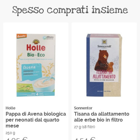
Spesso comprati insieme
Holle
Sonnentor
Pappa di Avena biologica
Tisana da allattamento
per neonati dal quarto
alle erbe bio in filtro
mese
27 g (18 filtri)
250 g
Prezzo
Prezzo
4,05 €
4,54 €