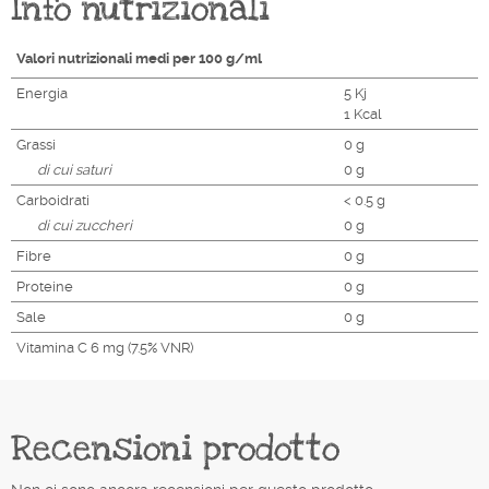
Info nutrizionali
Valori nutrizionali medi per 100 g/ml
Energia
5 Kj
1 Kcal
Grassi
0 g
di cui saturi
0 g
Carboidrati
< 0.5 g
di cui zuccheri
0 g
Fibre
0 g
Proteine
0 g
Sale
0 g
Vitamina C 6 mg (7.5% VNR)
Recensioni prodotto