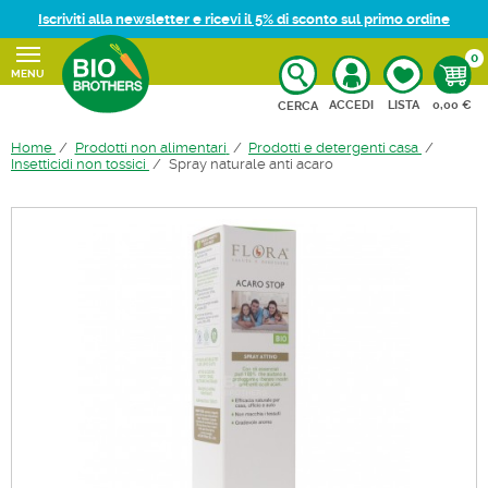
Iscriviti alla newsletter e ricevi il 5% di sconto sul primo ordine
0
MENU
CARRELL
ACCEDI
LISTA
0,00 €
CERCA
Home
Prodotti non alimentari
Prodotti e detergenti casa
Insetticidi non tossici
Spray naturale anti acaro