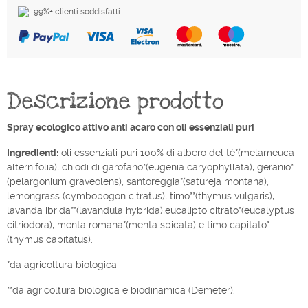
99%+ clienti soddisfatti
Descrizione prodotto
Spray ecologico attivo anti acaro con oli essenziali puri
Ingredienti:
oli essenziali puri 100% di albero del tè*(melameuca
alternifolia), chiodi di garofano*(eugenia caryophyllata), geranio*
(pelargonium graveolens), santoreggia*(satureja montana),
lemongrass (cymbopogon citratus), timo**(thymus vulgaris),
lavanda ibrida**(lavandula hybrida),eucalipto citrato*(eucalyptus
citriodora), menta romana*(menta spicata) e timo capitato*
(thymus capitatus).
*da agricoltura biologica
**da agricoltura biologica e biodinamica (Demeter).