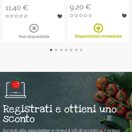
Prezzo
9,20 €
Prezzo
11,40 €
Disponibilità immediata
Non disponibile
Registrati e ottieni uno
sconto
Iscriviti alla newsletter e ricevi il 5% di sconto sul primo