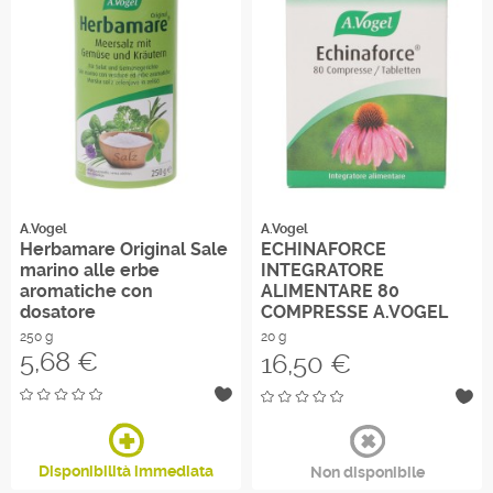
A.Vogel
A.Vogel
Herbamare Original Sale
ECHINAFORCE
marino alle erbe
INTEGRATORE
aromatiche con
ALIMENTARE 80
dosatore
COMPRESSE A.VOGEL
250 g
20 g
Prezzo
5,68 €
Prezzo
16,50 €
Disponibilità immediata
Non disponibile