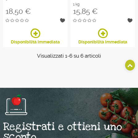
1 kg
Prezzo
Prezzo
18,50 €
15,85 €
Disponibilità immediata
Disponibilità immediata
Visualizzati 1-6 su 6 articoli
Registrati e ottieni uno
sconto