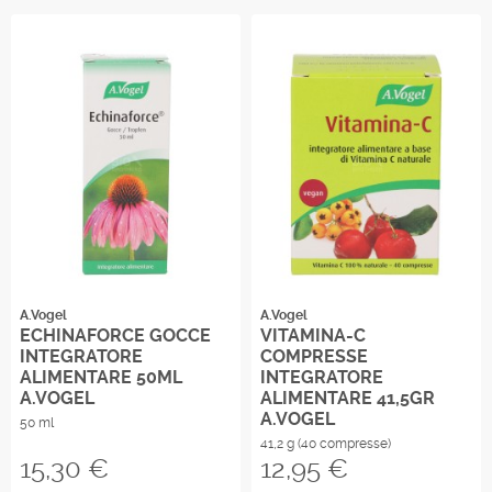
A.Vogel
A.Vogel
ECHINAFORCE GOCCE
VITAMINA-C
INTEGRATORE
COMPRESSE
ALIMENTARE 50ML
INTEGRATORE
A.VOGEL
ALIMENTARE 41,5GR
A.VOGEL
50 ml
41,2 g (40 compresse)
Prezzo
Prezzo
15,30 €
12,95 €